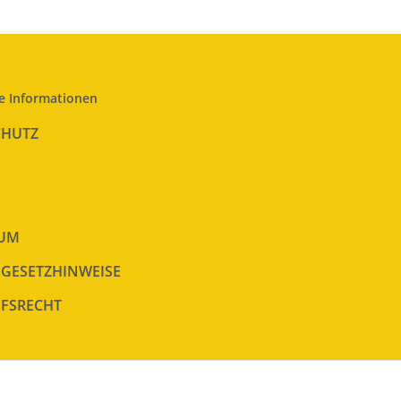
e Informationen
CHUTZ
SUM
EGESETZHINWEISE
FSRECHT