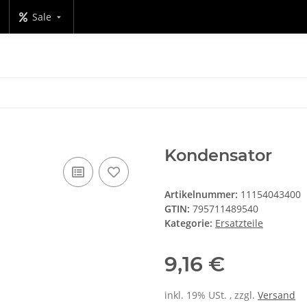
Sale
Kondensator
Artikelnummer:
11154043400
GTIN:
795711489540
Kategorie:
Ersatzteile
9,16 €
inkl. 19% USt. , zzgl.
Versand