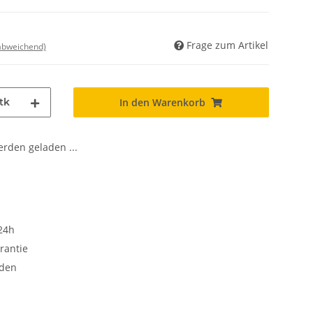
Frage zum Artikel
 abweichend)
tk
In den Warenkorb
den geladen ...
24h
rantie
oden