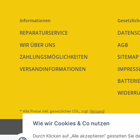
Informationen
Gesetzlich
REPARATURSERVICE
DATENS
WIR ÜBER UNS
AGB
ZAHLUNGSMÖGLICHKEITEN
SITEMAP
VERSANDINFORMATIONEN
IMPRES
BATTERI
WIDERRU
* Alle Preise inkl. gesetzlicher USt., zzgl.
Versand
Wie wir Cookies & Co nutzen
Durch Klicken auf „Alle akzeptieren“ gestatten Sie d