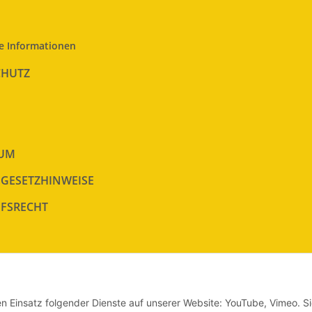
e Informationen
CHUTZ
SUM
EGESETZHINWEISE
FSRECHT
en Einsatz folgender Dienste auf unserer Website: YouTube, Vimeo. S