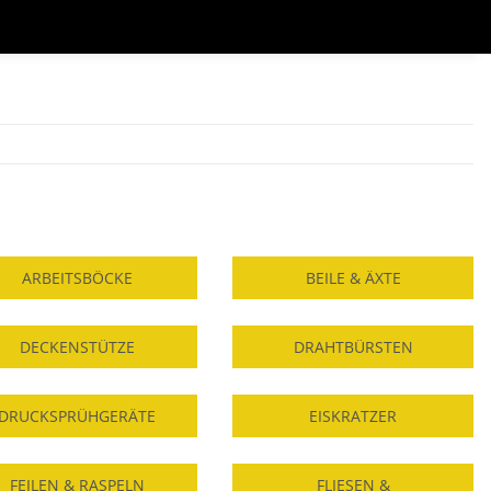
ARBEITSBÖCKE
BEILE & ÄXTE
DECKENSTÜTZE
DRAHTBÜRSTEN
DRUCKSPRÜHGERÄTE
EISKRATZER
FEILEN & RASPELN
FLIESEN &