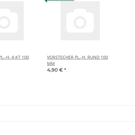
.-H. 4-KT 100
VORSTECHER PL.-H. RUND 100
MM
4,90 €
*