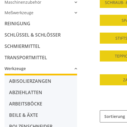
Maschinenzubehör
SCHRAUB- 
Meßwerkzeuge
SP
REINIGUNG
SCHLÜSSEL & SCHLÖSSER
STIFT
SCHMIERMITTEL
TEPPI
TRANSPORTMITTEL
Werkzeuge
Z
ABISOLIERZANGEN
ABZIEHLATTEN
ARBEITSBÖCKE
BEILE & ÄXTE
Sortierung
BOLZENSCHNEIDER