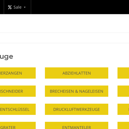
Sale
uge
LIERZANGEN
ABZIEHLATTEN
NSCHNEIDER
BRECHEISEN & NAGELEISEN
ENTSCHLÜSSEL
DRUCKLUFTWERKZEUGE
TGRATER
ENTMANTELER