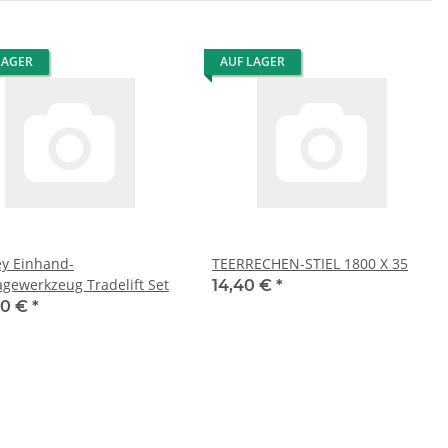
LAGER
AUF LAGER
and-
TEERRECHEN-STIEL 1800 X 35
gewerkzeug Tradelift Set
14,40 €
*
90 €
*