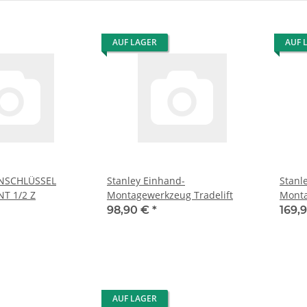
AUF LAGER
AUF 
NSCHLÜSSEL
Stanley Einhand-
Stanley Einh
INNENVIERKANT 1/2 Z
Montagewerkzeug Tradelift
Monta
98,90 €
*
169,
AUF LAGER