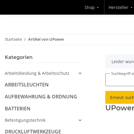
Shop
Hersteller
Startseite
Artikel von UPower
Kategorien
x
Leider wur
Arbeitskleidung & Arbeitsschutz
Suchbegriff 
ARBEITSLEUCHTEN
AUFBEWAHRUNG & ORDNUNG
Erneut suc
UPowe
BATTERIEN
Befestigungstechnik
DRUCKLUFTWERKZEUGE