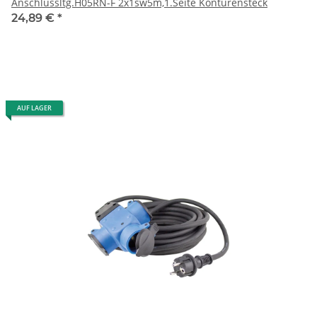
Anschlussltg.H05RN-F 2x1sw5m,1.Seite Konturensteck
24,89 €
*
AUF LAGER