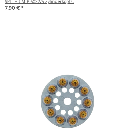
SPIT Hit M-P 6X32/5 Zylinderkopfs.
7,90 €
*