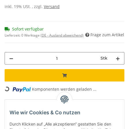
inkl. 19% USt. , zzgl.
Versand
Sofort verfügbar
Frage zum Artikel
Lieferzeit:
0 Werktage
(DE - Ausland abweichend)
Stk
Loading...
Komponenten werden geladen ...
Unsere Vorteile
Wie wir Cookies & Co nutzen
Kostenloser Versand*
Versand innerhalb von 24h
Durch Klicken auf „Alle akzeptieren“ gestatten Sie den