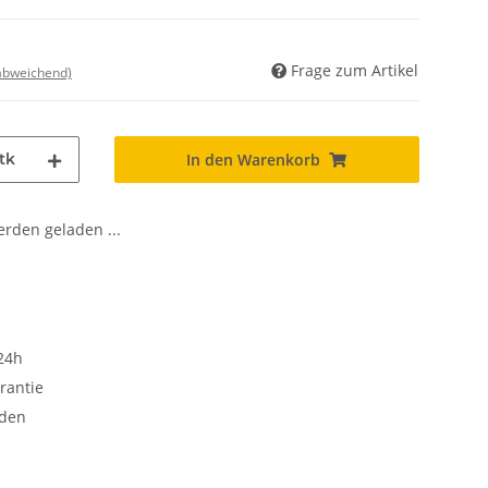
Frage zum Artikel
 abweichend)
tk
In den Warenkorb
den geladen ...
24h
rantie
oden