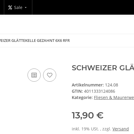
Sale
EIZER GLÄTTEKELLE GEZAHNT 6X6 RFR
SCHWEIZER GLÄ
Artikelnummer:
124.08
GTIN:
4011333124086
Kategorie:
Fliesen & Maurerw
13,90 €
inkl. 19% USt. , zzgl.
Versand