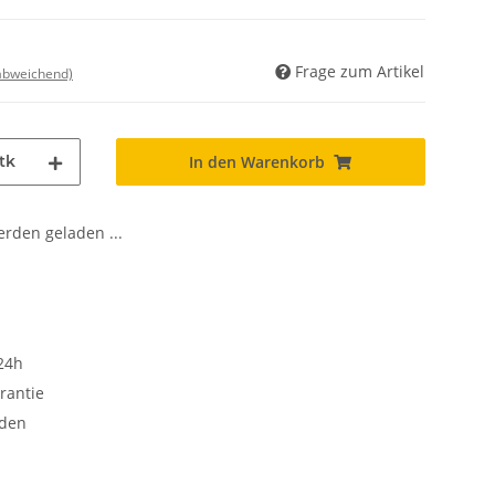
Frage zum Artikel
 abweichend)
tk
In den Warenkorb
den geladen ...
24h
rantie
oden