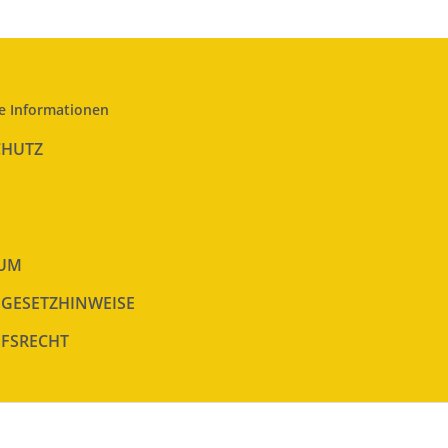
e Informationen
CHUTZ
SUM
EGESETZHINWEISE
FSRECHT