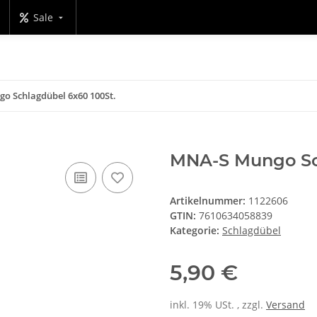
Sale
o Schlagdübel 6x60 100St.
MNA-S Mungo Sch
Artikelnummer:
1122606
GTIN:
7610634058839
Kategorie:
Schlagdübel
5,90 €
inkl. 19% USt. , zzgl.
Versand