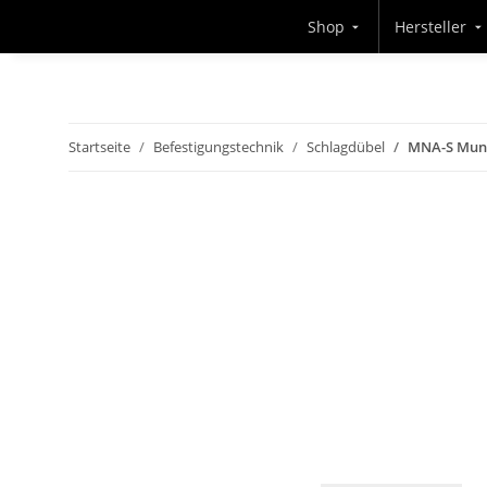
Shop
Hersteller
Startseite
Befestigungstechnik
Schlagdübel
MNA-S Mung