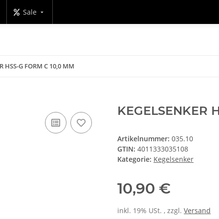
Sale
R HSS-G FORM C 10,0 MM
KEGELSENKER H
Artikelnummer:
035.10
GTIN:
4011333035108
Kategorie:
Kegelsenker
10,90 €
inkl. 19% USt. , zzgl.
Versand