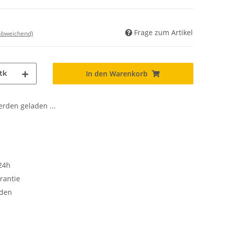
Frage zum Artikel
 abweichend)
tk
In den Warenkorb
den geladen ...
24h
rantie
oden