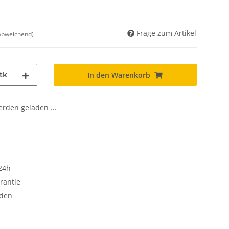
Frage zum Artikel
 abweichend)
tk
In den Warenkorb
den geladen ...
24h
rantie
oden