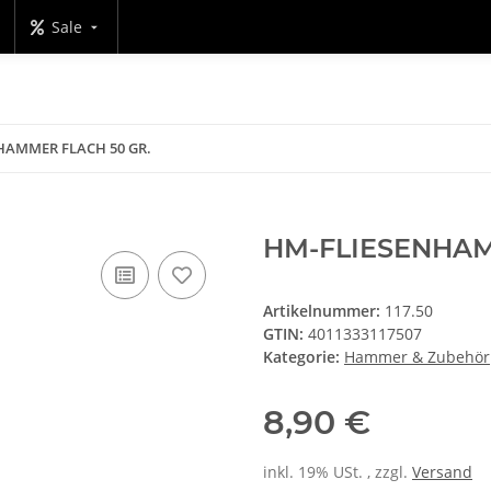
Sale
HAMMER FLACH 50 GR.
HM-FLIESENHAM
Artikelnummer:
117.50
GTIN:
4011333117507
Kategorie:
Hammer & Zubehör
8,90 €
inkl. 19% USt. , zzgl.
Versand