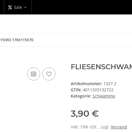
Sale
YDRO 170X115X70
FLIESENSCHWAM
Artikelnummer:
1327.2
GTIN:
4011333132722
Kategorie:
Schwämme
3,90 €
inkl. 19% USt. , zzgl.
Versand