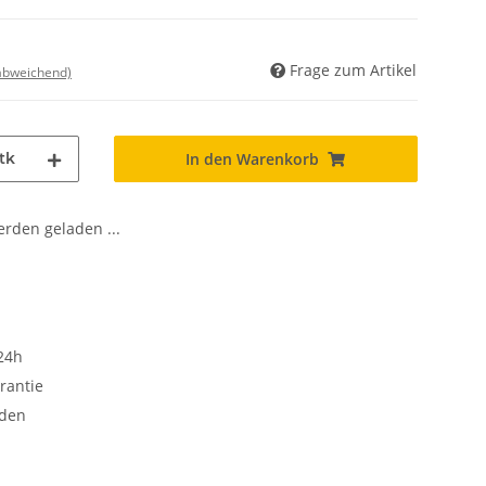
Frage zum Artikel
 abweichend)
tk
In den Warenkorb
den geladen ...
24h
rantie
oden