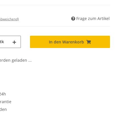
Frage zum Artikel
 abweichend)
tk
In den Warenkorb
den geladen ...
24h
rantie
oden