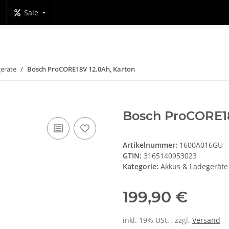
Sale
eräte
Bosch ProCORE18V 12.0Ah, Karton
Bosch ProCORE18
Artikelnummer:
1600A016GU
GTIN:
3165140953023
Kategorie:
Akkus & Ladegeräte
199,90 €
inkl. 19% USt. , zzgl.
Versand