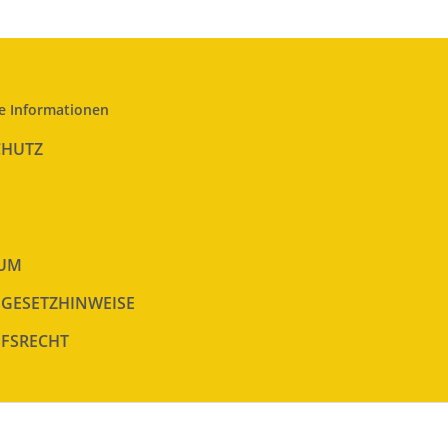
e Informationen
CHUTZ
SUM
EGESETZHINWEISE
FSRECHT