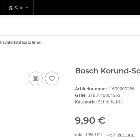
Sale
-Schleifstiftsatz 6mm
Bosch Korund-Sc
Artikelnummer:
1609200286
GTIN:
3165140004565
Kategorie:
Schleifstifte
9,90 €
inkl. 19% USt. , zzgl.
Versand