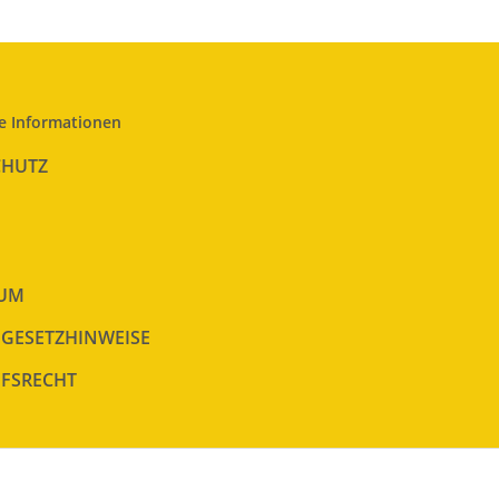
e Informationen
CHUTZ
SUM
EGESETZHINWEISE
FSRECHT