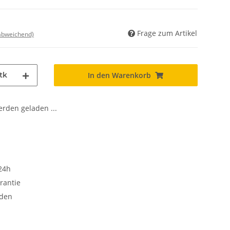
Frage zum Artikel
 abweichend)
tk
In den Warenkorb
den geladen ...
24h
rantie
oden