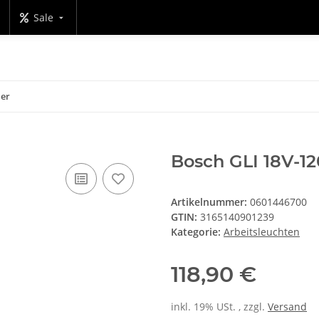
Sale
ler
Bosch GLI 18V-12
Artikelnummer:
0601446700
GTIN:
3165140901239
Kategorie:
Arbeitsleuchten
118,90 €
inkl. 19% USt. , zzgl.
Versand