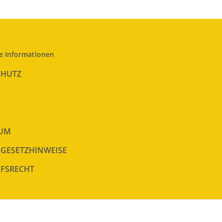
e Informationen
CHUTZ
SUM
EGESETZHINWEISE
FSRECHT