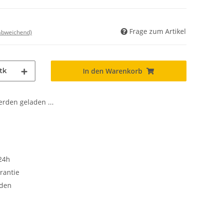
Frage zum Artikel
 abweichend)
tk
In den Warenkorb
den geladen ...
24h
rantie
oden