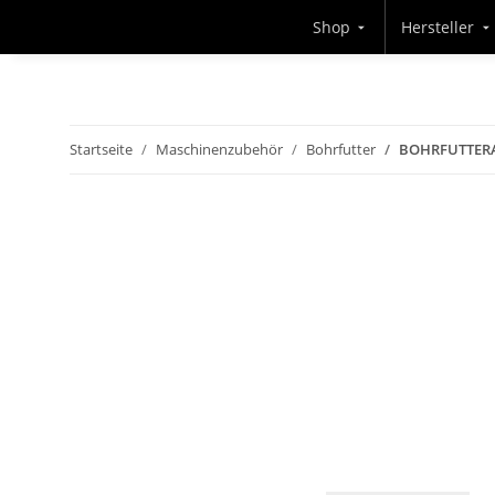
Shop
Hersteller
Startseite
Maschinenzubehör
Bohrfutter
BOHRFUTTERA