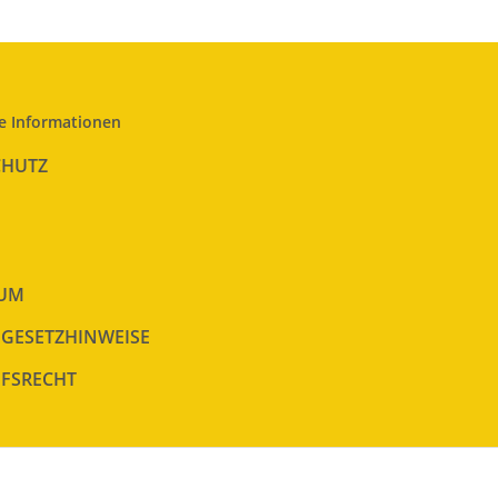
e Informationen
CHUTZ
SUM
EGESETZHINWEISE
FSRECHT