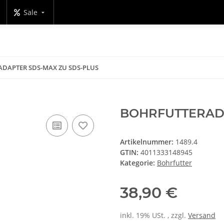
Sale
DAPTER SDS-MAX ZU SDS-PLUS
BOHRFUTTERADA
Artikelnummer:
1489.4
GTIN:
4011333148945
Kategorie:
Bohrfutter
38,90 €
inkl. 19% USt. , zzgl.
Versand