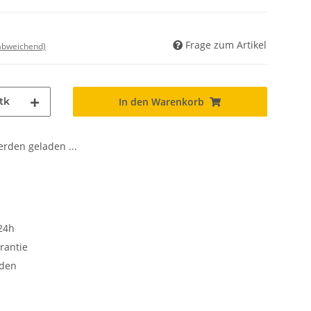
Frage zum Artikel
 abweichend)
tk
In den Warenkorb
den geladen ...
24h
rantie
oden